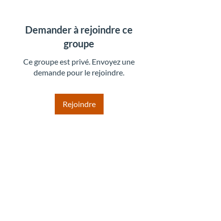
Demander à rejoindre ce
groupe
Ce groupe est privé. Envoyez une
demande pour le rejoindre.
Rejoindre
À propos
Bienvenue dans le groupe ! Vous pouvez
communiquer avec d'au
...
Lire plus